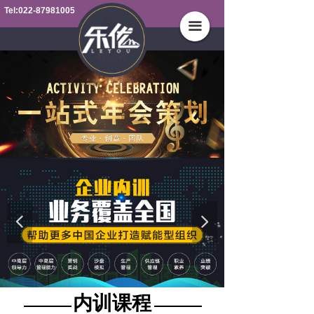
Tel:022-87981005
끀
넳
넲
内训课程