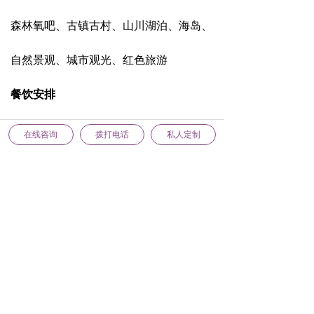
团建基地、度假村、体育场馆、酒店、城
森林氧吧、古镇古村、山川湖泊、海岛、
市公园、景区
自然景观、城市观光、红色旅游
住宿预订
餐饮安排
特色酒店、度假村酒店、星级酒店、经济
酒店桌餐、餐厅桌餐、特色农家菜、自助
낀
뀵
넙
녁
在线咨询
拨打电话
私人定制
首页
品牌课程
联系我们
团建定制
酒店、特色民宿、国际酒店、帐篷露营
烧烤
特色服务
文化衫定制、礼品定制、摄影摄像、生日
蛋糕、奖牌奖杯
赠送服务