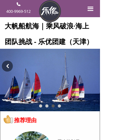
끀
400-9969-512
大帆船航海｜乘风破浪·海上
团队挑战 - 乐优团建（天津）
낒
推荐理由